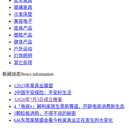
实木家具
玻璃家具
沙发床垫
美容电子
皮具产品
塑胶产品
健身产品
户外运动
灯饰照明
其它杂项
新闻动态
News information
1
2023年家具业展望
2
中国平安保险：平安好生活
3
2020年7月3日成立晚宴
4
「电商π」解构家居生意新赛道，开辟电商消费新生态
5
颗粒板选购，不得不说的秘密
6
从东莞家居盛会看今秋家具业正在发生的大变化