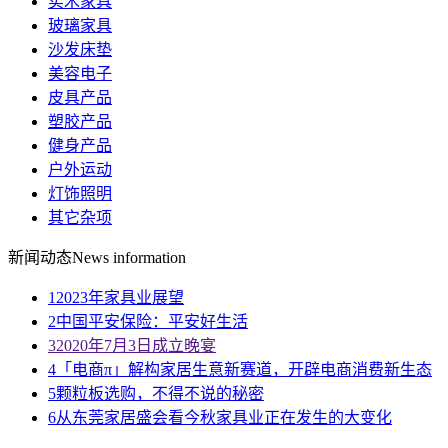
实木家具
玻璃家具
沙发床垫
美容电子
皮具产品
塑胶产品
健身产品
户外运动
灯饰照明
其它杂项
新闻动态
News information
1
2023年家具业展望
2
中国平安保险：平安好生活
3
2020年7月3日成立晚宴
4
「电商π」解构家居生意新赛道，开辟电商消费新生态
5
颗粒板选购，不得不说的秘密
6
从东莞家居盛会看今秋家具业正在发生的大变化