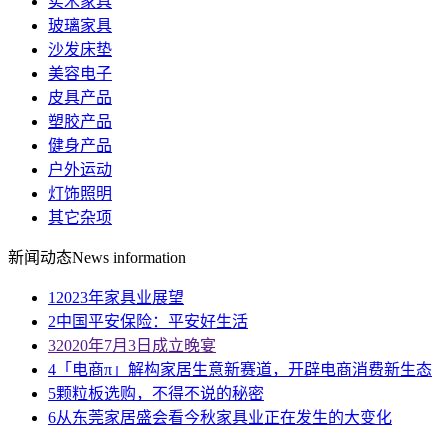
实木家具
玻璃家具
沙发床垫
美容电子
皮具产品
塑胶产品
健身产品
户外运动
灯饰照明
其它杂项
新闻动态
News information
1
2023年家具业展望
2
中国平安保险：平安好生活
3
2020年7月3日成立晚宴
4
「电商π」解构家居生意新赛道，开辟电商消费新生态
5
颗粒板选购，不得不说的秘密
6
从东莞家居盛会看今秋家具业正在发生的大变化