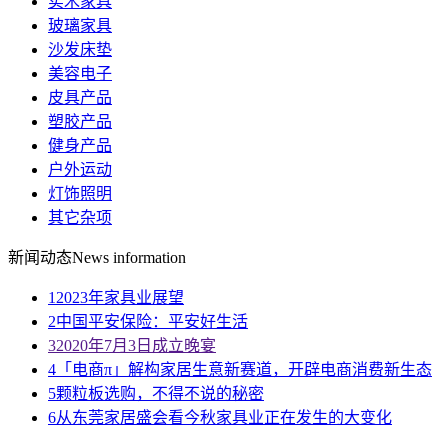
实木家具
玻璃家具
沙发床垫
美容电子
皮具产品
塑胶产品
健身产品
户外运动
灯饰照明
其它杂项
新闻动态
News information
1
2023年家具业展望
2
中国平安保险：平安好生活
3
2020年7月3日成立晚宴
4
「电商π」解构家居生意新赛道，开辟电商消费新生态
5
颗粒板选购，不得不说的秘密
6
从东莞家居盛会看今秋家具业正在发生的大变化